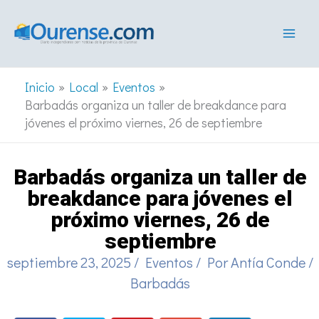
Ir
al
contenido
Inicio
Local
Eventos
Barbadás organiza un taller de breakdance para
jóvenes el próximo viernes, 26 de septiembre
Barbadás organiza un taller de
breakdance para jóvenes el
próximo viernes, 26 de
septiembre
septiembre 23, 2025
/
Eventos
/ Por
Antía Conde
/
Barbadás