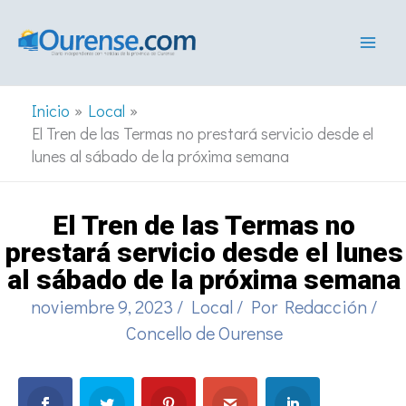
Ir
al
contenido
Inicio
Local
El Tren de las Termas no prestará servicio desde el
lunes al sábado de la próxima semana
El Tren de las Termas no
prestará servicio desde el lunes
al sábado de la próxima semana
noviembre 9, 2023
/
Local
/ Por
Redacción
/
Concello de Ourense