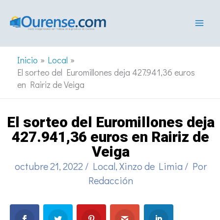
Ir
al
contenido
Inicio
Local
El sorteo del Euromillones deja 427.941,36 euros
en Rairiz de Veiga
El sorteo del Euromillones deja
427.941,36 euros en Rairiz de
Veiga
octubre 21, 2022
/
Local
,
Xinzo de Limia
/ Por
Redacción