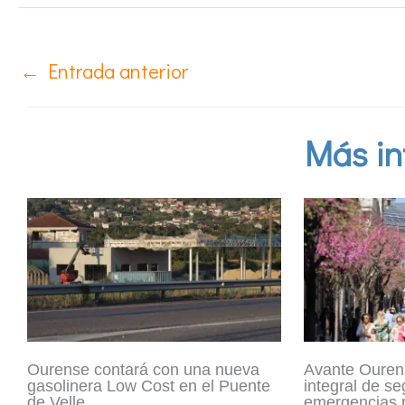
←
Entrada anterior
Más in
Ourense contará con una nueva
Avante Ouren
gasolinera Low Cost en el Puente
integral de se
de Velle
emergencias p