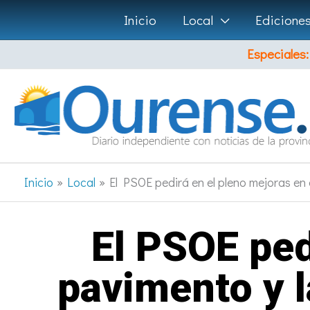
Ir
Inicio
Local
Edicione
al
Especiales:
contenido
Inicio
Local
El PSOE pedirá en el pleno mejoras en 
El PSOE ped
pavimento y l