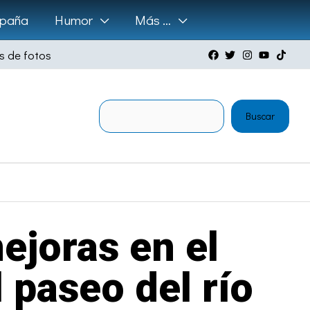
paña
Humor
Más …
s de fotos
Buscar
Buscar
ejoras en el
 paseo del río