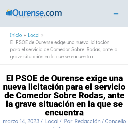
Ir
al
contenido
Inicio
Local
El PSOE de Ourense exige una nueva licitación
para el servicio de Comedor Sobre Rodas, ante la
grave situación en la que se encuentra
El PSOE de Ourense exige una
nueva licitación para el servicio
de Comedor Sobre Rodas, ante
la grave situación en la que se
encuentra
marzo 14, 2023
/
Local
/ Por
Redacción
/
Concello