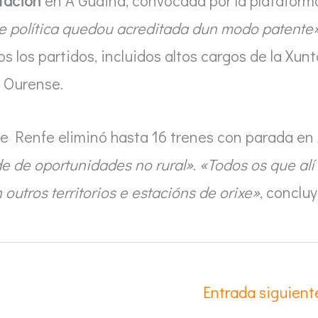
tación
en A Gudiña, convocada por la plataform
e política quedou acreditada dun modo patente
 los partidos, incluidos altos cargos de la Xunt
e Ourense.
de Renfe eliminó hasta 16 trenes con parada en
e de oportunidades no rural»
.
«Todos os que alí
utros territorios e estacións de orixe»
, concluy
Entrada siguien