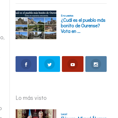
o,
Lo más visto
o