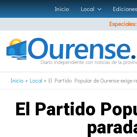
Ir
Inicio
Local
Edicione
al
Especiales:
contenido
Inicio
Local
El Partido Popular de Ourense exige 
El Partido Pop
parad