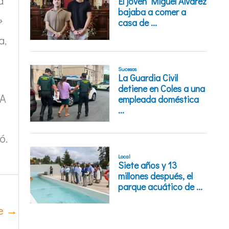
a
»
a,
 A
ó.
te
→