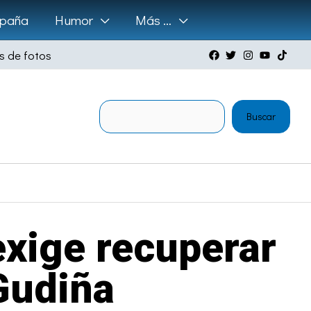
paña
Humor
Más …
s de fotos
Buscar
Buscar
exige recuperar
Gudiña