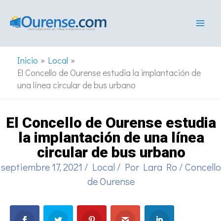
Ir
al
contenido
Inicio
Local
El Concello de Ourense estudia la implantación de
una línea circular de bus urbano
El Concello de Ourense estudia
la implantación de una línea
circular de bus urbano
septiembre 17, 2021
/
Local
/ Por
Lara Ro
/
Concello
de Ourense