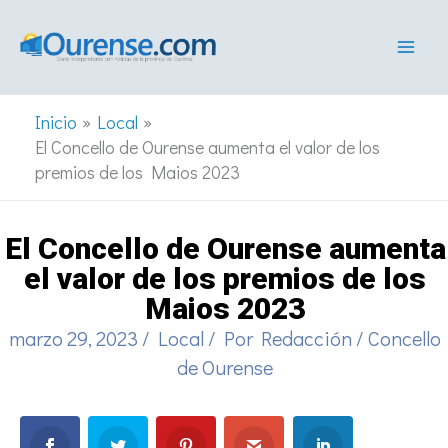
Ir
al
contenido
Inicio
Local
El Concello de Ourense aumenta el valor de los
premios de los Maios 2023
El Concello de Ourense aumenta
el valor de los premios de los
Maios 2023
marzo 29, 2023
/
Local
/ Por
Redacción
/
Concello
de Ourense