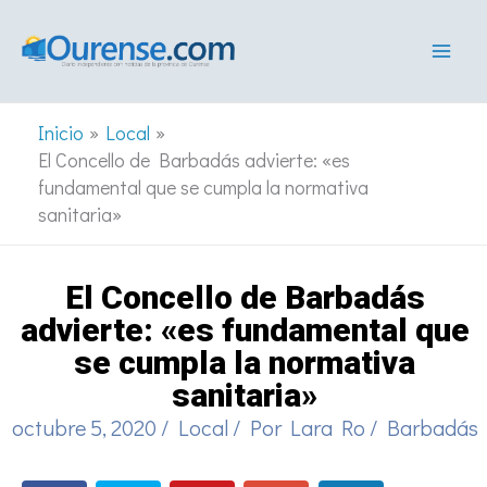
Ir
al
contenido
Inicio
Local
El Concello de Barbadás advierte: «es
fundamental que se cumpla la normativa
sanitaria»
El Concello de Barbadás
advierte: «es fundamental que
se cumpla la normativa
sanitaria»
octubre 5, 2020
/
Local
/ Por
Lara Ro
/
Barbadás