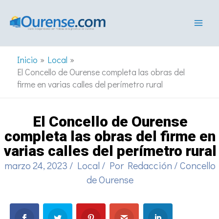
Ir
al
contenido
Inicio
Local
El Concello de Ourense completa las obras del
firme en varias calles del perímetro rural
El Concello de Ourense
completa las obras del firme en
varias calles del perímetro rural
marzo 24, 2023
/
Local
/ Por
Redacción
/
Concello
de Ourense