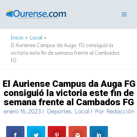
Ir
al
contenido
Inicio
Local
El Auriense Campus da Auga FG consiguió la
victoria este fin de semana frente al Cambados
FG
El Auriense Campus da Auga FG
consiguió la victoria este fin de
semana frente al Cambados FG
enero 16, 2023
/
Deportes
,
Local
/ Por
Redacción