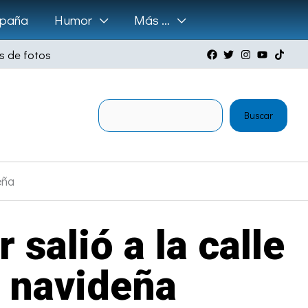
paña
Humor
Más …
s de fotos
Buscar
Buscar
eña
salió a la calle
n navideña