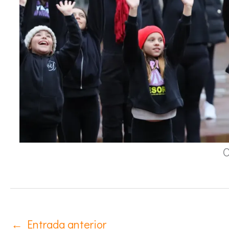
O
←
Entrada anterior