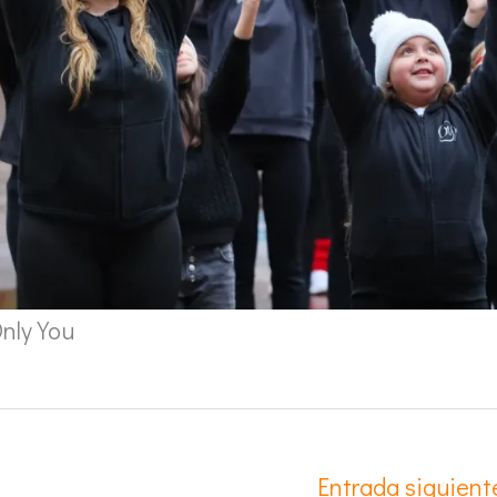
nly You
Entrada siguien