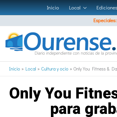
Ir
Inicio
Local
Edicione
al
Especiales:
contenido
Inicio
Local
Cultura y ocio
Only You Fitness & Dan
Only You Fitnes
para grab