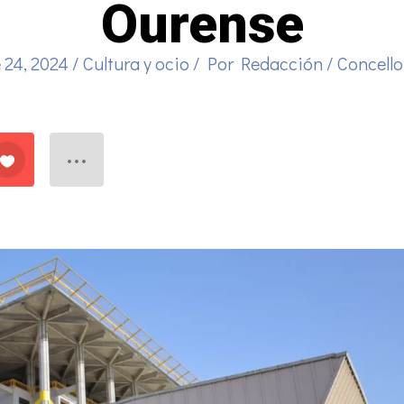
Ourense
 24, 2024
/
Cultura y ocio
/ Por
Redacción
/
Concello