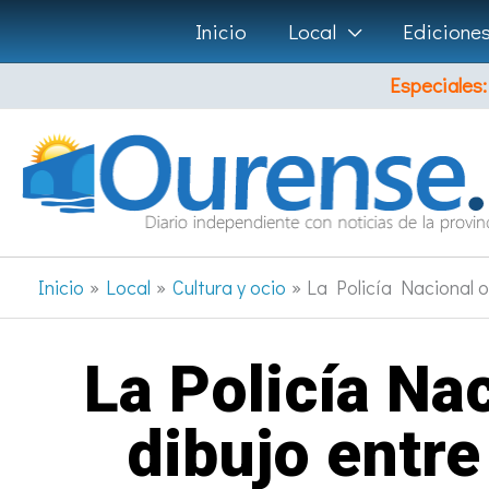
Ir
Inicio
Local
Edicione
al
Especiales:
contenido
Inicio
Local
Cultura y ocio
La Policía Nacional o
La Policía Na
dibujo entre