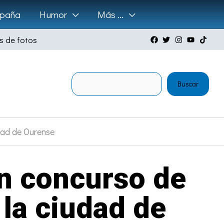
paña
Humor
Más …
s de fotos
Buscar
Buscar
udad de Ourense
un concurso de
 la ciudad de