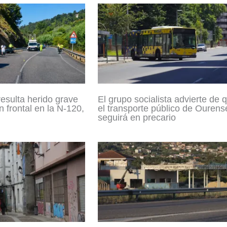
resulta herido grave
El grupo socialista advierte de 
n frontal en la N-120,
el transporte público de Ourens
seguirá en precario