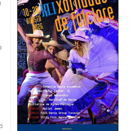
a
a
á