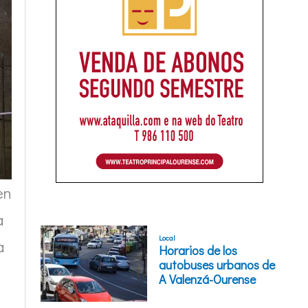
en
a
a