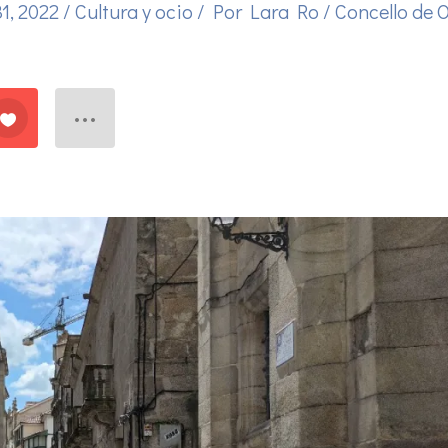
1, 2022
/
Cultura y ocio
/ Por
Lara Ro
/
Concello de 