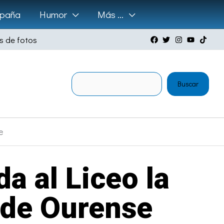
paña
Humor
Más …
s de fotos
Buscar
Buscar
e
a al Liceo la
 de Ourense