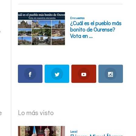
o
Lo más visto
e