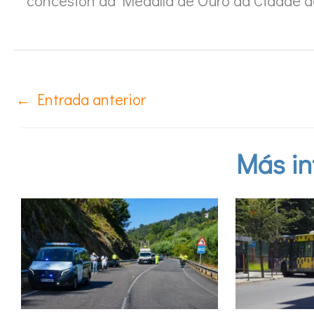
concesión da Medalla de Ouro da Cidade 
←
Entrada anterior
Más in