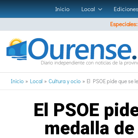
Ir
Inicio
Local
Edicione
al
Especiales:
contenido
Inicio
Local
Cultura y ocio
El PSOE pide que se l
El PSOE pide
medalla de