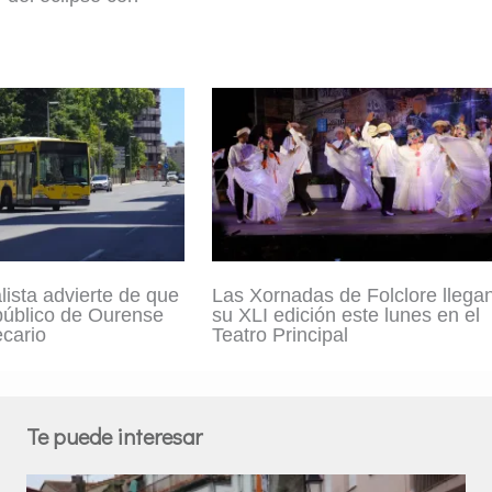
lista advierte de que
Las Xornadas de Folclore llega
 público de Ourense
su XLI edición este lunes en el
ecario
Teatro Principal
Te puede interesar