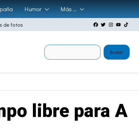
paña
Humor
Más …
s de fotos
Buscar
Buscar
po libre para A