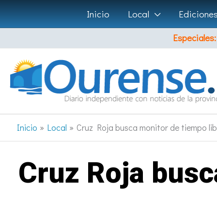
Ir
Inicio
Local
Edicione
al
Especiales:
contenido
Inicio
Local
Cruz Roja busca monitor de tiempo li
Cruz Roja busc