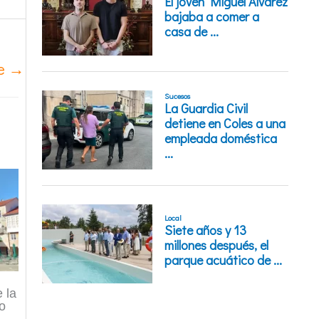
te
→
 la
co