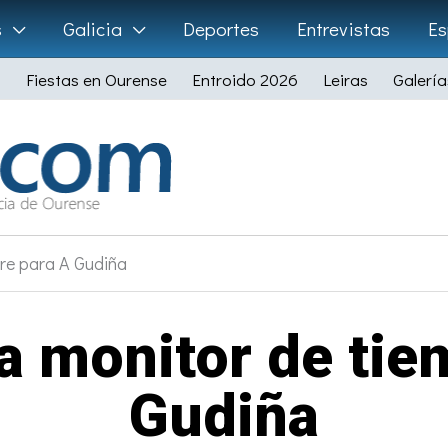
s
Galicia
Deportes
Entrevistas
Es
Fiestas en Ourense
Entroido 2026
Leiras
Galería
bre para A Gudiña
a monitor de tiem
Gudiña