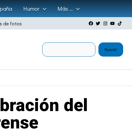
paña
Humor
Más …
s de fotos
Buscar
Buscar
ebración del
rense