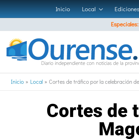
Ir
Inicio
Local
Edicione
al
Especiales:
contenido
Inicio
Local
Cortes de tráfico por la celebración 
Cortes de t
Mago