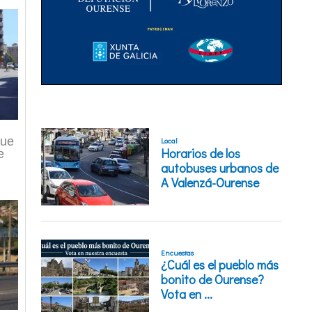
que
e