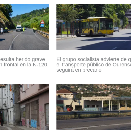
resulta herido grave
El grupo socialista advierte de 
n frontal en la N-120,
el transporte público de Ourens
seguirá en precario