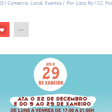
022
/
Comercio Local
,
Eventos
/ Por
Lara Ro
/
CC Pon