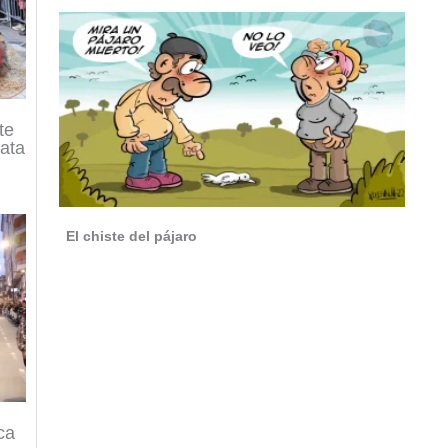
te
gata
El chiste del pájaro
ca