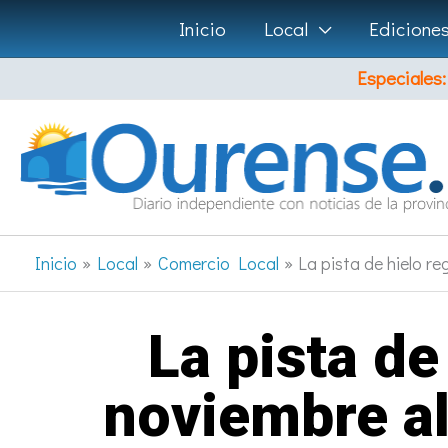
Ir
Inicio
Local
Edicione
al
Especiales:
contenido
Inicio
Local
Comercio Local
La pista de hielo r
La pista d
noviembre al