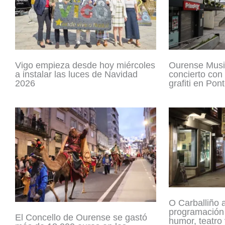
Ourense Musi
Vigo empieza desde hoy miércoles
concierto con
a instalar las luces de Navidad
grafiti en Pon
2026
O Carballiño a
programación
El Concello de Ourense se gastó
humor, teatro