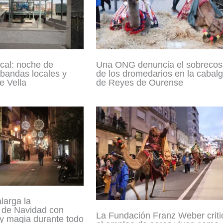
cal: noche de
Una ONG denuncia el sobrecos
 bandas locales y
de los dromedarios en la cabal
te Vella
de Reyes de Ourense
larga la
 de Navidad con
La Fundación Franz Weber criti
 y magia durante todo