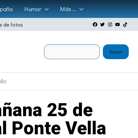
paña
Humor
Más …
s de fotos
Buscar
Buscar
lla
añana 25 de
l Ponte Vella