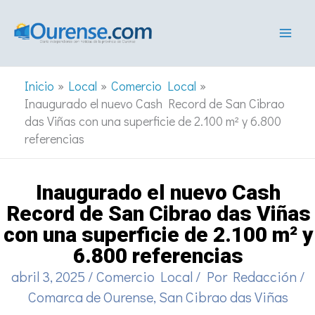
Ir
al
contenido
Inicio
Local
Comercio Local
Inaugurado el nuevo Cash Record de San Cibrao
das Viñas con una superficie de 2.100 m² y 6.800
referencias
Inaugurado el nuevo Cash
Record de San Cibrao das Viñas
con una superficie de 2.100 m² y
6.800 referencias
abril 3, 2025
/
Comercio Local
/ Por
Redacción
/
Comarca de Ourense
,
San Cibrao das Viñas