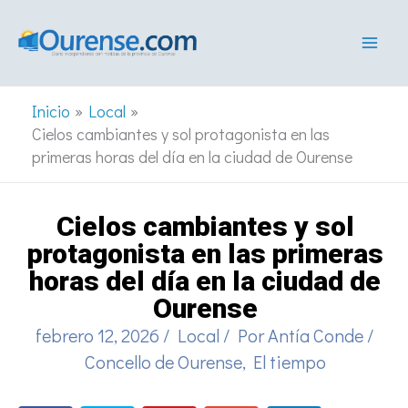
Ir
al
contenido
Inicio
Local
Cielos cambiantes y sol protagonista en las
primeras horas del día en la ciudad de Ourense
Cielos cambiantes y sol
protagonista en las primeras
horas del día en la ciudad de
Ourense
febrero 12, 2026
/
Local
/ Por
Antía Conde
/
Concello de Ourense
,
El tiempo