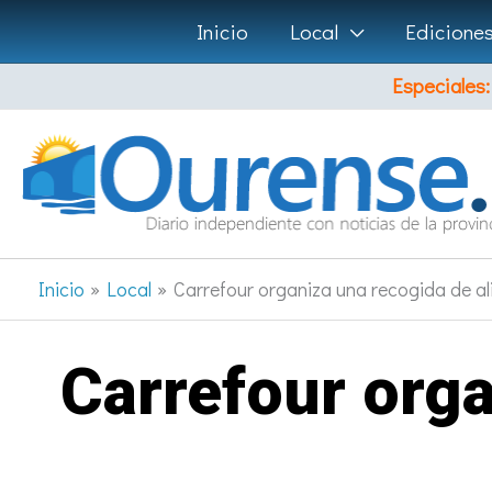
Ir
Inicio
Local
Edicione
al
Especiales:
contenido
Inicio
Local
Carrefour organiza una recogida de a
Carrefour orga