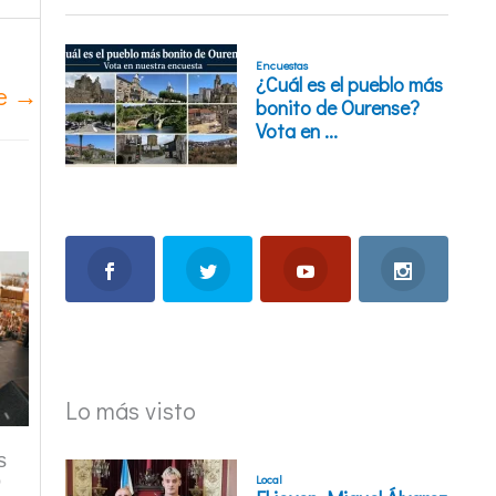
te
→
Lo más visto
s
o