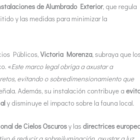
stalaciones de Alumbrado Exterior
, que regula
itido y las medidas para minimizar la
cios Públicos,
Victoria Morenza
, subraya que lo
o. «
Este marco legal obriga a axustar a
cretos, evitando o sobredimensionamiento que
señala. Además, su instalación contribuye a
evit
al
y disminuye el impacto sobre la fauna local.
onal de Cielos Oscuros
y las
directrices europe
ivo é reducir a sobreiluminación, axustar a luz