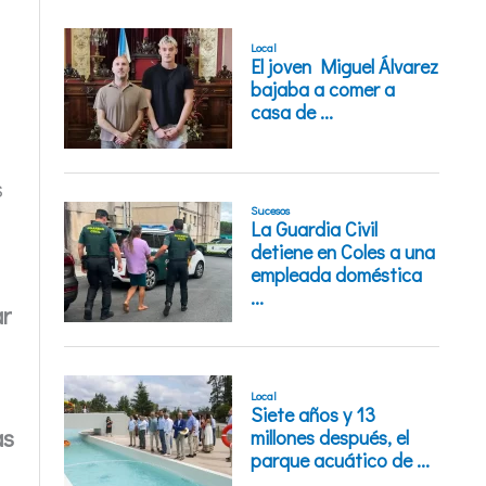
s
ar
as