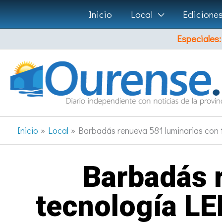
Ir
Inicio
Local
Edicione
al
Especiales:
contenido
Inicio
Local
Barbadás renueva 581 luminarias con
Barbadás 
tecnología L