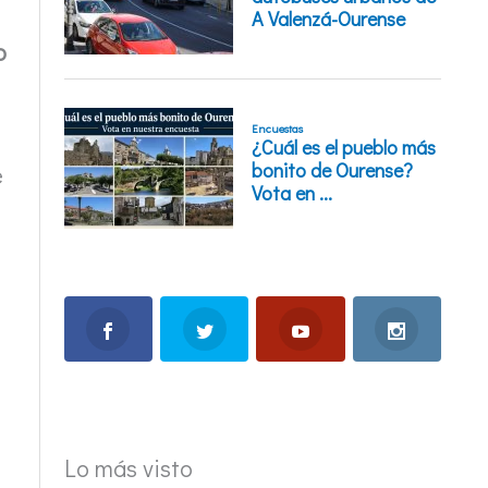
o
e
Lo más visto