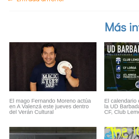
Más in
El mago Fernando Moreno actúa
El calendario
en A Valenzá este jueves dentro
la UD Barbadá
del Verán Cultural
CF, Club Lemo