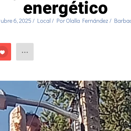
energético
tubre 6, 2025
/
Local
/ Por
Olalla Fernández
/
Barba