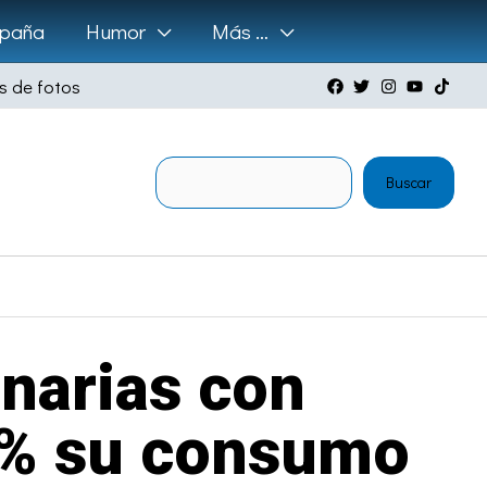
paña
Humor
Más …
s de fotos
Buscar
Buscar
narias con
3% su consumo