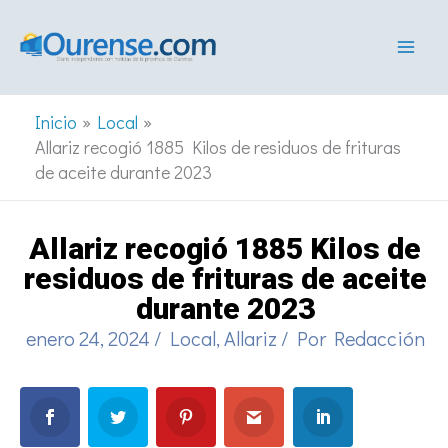
Ir
al
contenido
Inicio
Local
Allariz recogió 1885 Kilos de residuos de frituras
de aceite durante 2023
Allariz recogió 1885 Kilos de
residuos de frituras de aceite
durante 2023
enero 24, 2024
/
Local
,
Allariz
/ Por
Redacción