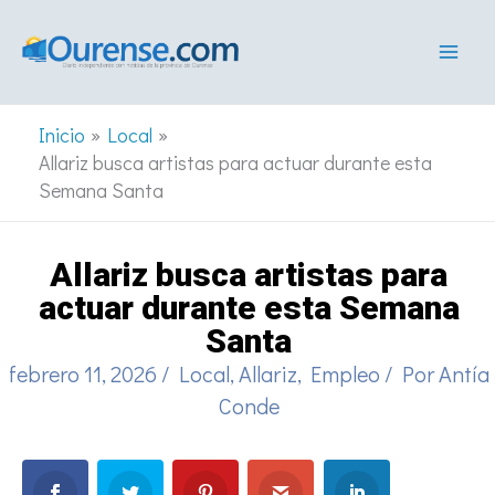
Ir
al
contenido
Inicio
Local
Allariz busca artistas para actuar durante esta
Semana Santa
Allariz busca artistas para
actuar durante esta Semana
Santa
febrero 11, 2026
/
Local
,
Allariz
,
Empleo
/ Por
Antía
Conde