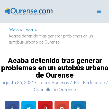
Ir
al
contenido
Inicio
Local
Acaba detenido tras generar problemas en un
autobús urbano de Ourense
Acaba detenido tras generar
problemas en un autobús urbano
de Ourense
agosto 26, 2021
/
Local
,
Sucesos
/ Por
Redacción
/
Concello de Ourense