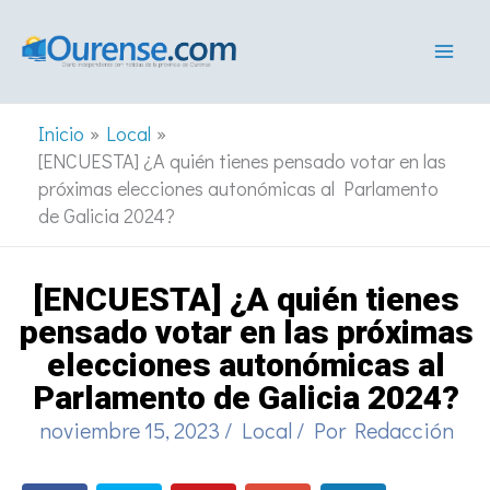
Ir
al
contenido
Inicio
Local
[ENCUESTA] ¿A quién tienes pensado votar en las
próximas elecciones autonómicas al Parlamento
de Galicia 2024?
[ENCUESTA] ¿A quién tienes
pensado votar en las próximas
elecciones autonómicas al
Parlamento de Galicia 2024?
noviembre 15, 2023
/
Local
/ Por
Redacción