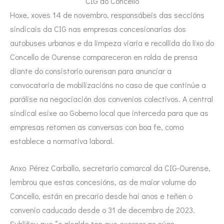
CIG do Concello
Hoxe, xoves 14 de novembro, responsábeis das seccións
sindicais da CIG nas empresas concesionarias dos
autobuses urbanos e da limpeza viaria e recollida do lixo do
Concello de Ourense compareceron en rolda de prensa
diante do consistorio ourensan para anunciar a
convocatoria de mobilizacións no caso de que continúe a
parálise na negociación dos convenios colectivos. A central
sindical esixe ao Goberno local que interceda para que as
empresas retomen as conversas con boa fe, como
establece a normativa laboral.
Anxo Pérez Carballo, secretario comarcal da CIG-Ourense,
lembrou que estas concesións, as de maior volume do
Concello, están en precario desde hai anos e teñen o
convenio caducado desde o 31 de decembro de 2023.
Subliñou que “o alcalde ten que exercer as súas