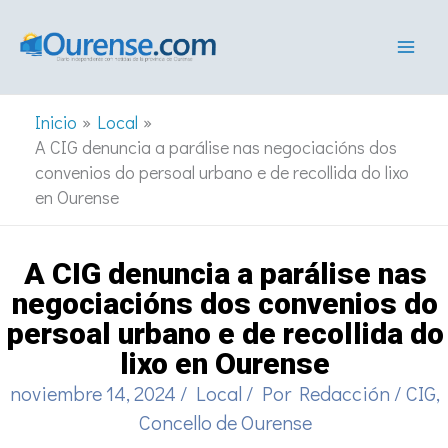
Ir
al
contenido
Inicio
Local
A CIG denuncia a parálise nas negociacións dos
convenios do persoal urbano e de recollida do lixo
en Ourense
A CIG denuncia a parálise nas
negociacións dos convenios do
persoal urbano e de recollida do
lixo en Ourense
noviembre 14, 2024
/
Local
/ Por
Redacción
/
CIG
,
Concello de Ourense