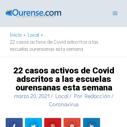
Ir
al
contenido
Inicio
Local
22 casos activos de Covid adscritos a las
escuelas ourensanas esta semana
22 casos activos de Covid
adscritos a las escuelas
ourensanas esta semana
marzo 20, 2021
/
Local
/ Por
Redacción
/
Coronavirus