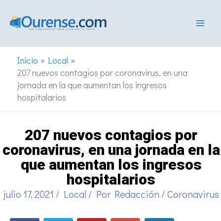
Ir
al
contenido
Inicio
Local
207 nuevos contagios por coronavirus, en una
jornada en la que aumentan los ingresos
hospitalarios
207 nuevos contagios por
coronavirus, en una jornada en la
que aumentan los ingresos
hospitalarios
julio 17, 2021
/
Local
/ Por
Redacción
/
Coronavirus