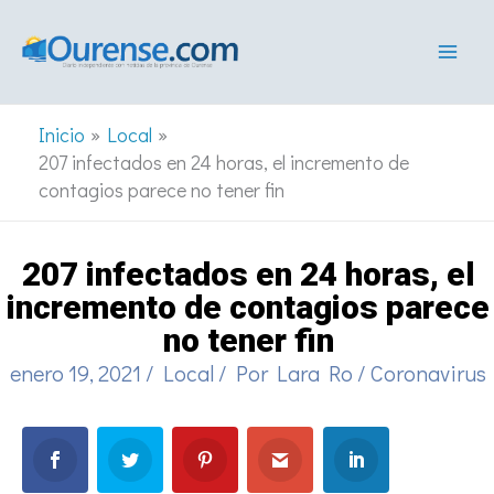
Ir
al
contenido
Inicio
Local
207 infectados en 24 horas, el incremento de
contagios parece no tener fin
207 infectados en 24 horas, el
incremento de contagios parece
no tener fin
enero 19, 2021
/
Local
/ Por
Lara Ro
/
Coronavirus