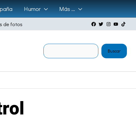
paña
Humor
Más …
s de fotos
Buscar
Buscar
rol