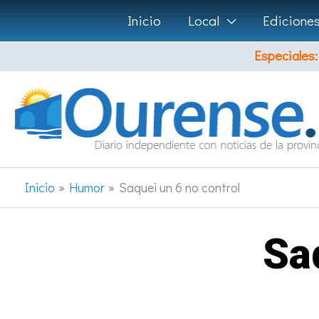
Ir
Inicio
Local
Edicione
al
Especiales:
contenido
Inicio
Humor
Saquei un 6 no control
Sa