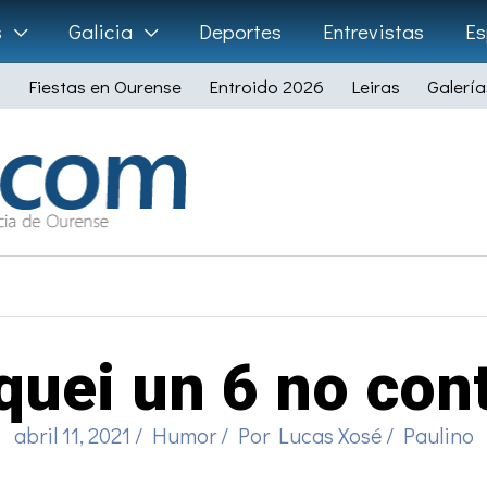
s
Galicia
Deportes
Entrevistas
Es
Fiestas en Ourense
Entroido 2026
Leiras
Galería
quei un 6 no cont
abril 11, 2021
/
Humor
/ Por
Lucas Xosé
/
Paulino