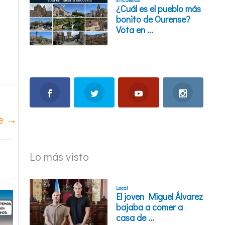
te
→
Lo más visto