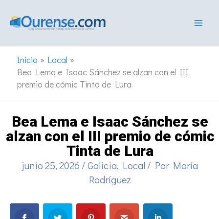
Ir
al
contenido
Inicio
Local
Bea Lema e Isaac Sánchez se alzan con el III
premio de cómic Tinta de Lura
Bea Lema e Isaac Sánchez se
alzan con el III premio de cómic
Tinta de Lura
junio 25, 2026
/
Galicia
,
Local
/ Por
María
Rodríguez