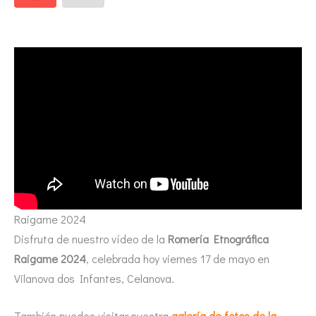
Raigame 2024
Disfruta de nuestro vídeo de la
Romería Etnográfica
Raigame 2024
, celebrada hoy viernes 17 de mayo en
Vilanova dos Infantes, Celanova.
También puedes visitar nuestra
galería de fotos de la