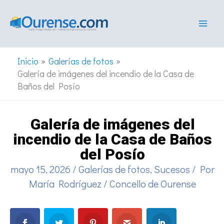
Ir
al
contenido
Inicio
Galerías de fotos
Galería de imágenes del incendio de la Casa de
Baños del Posío
Galería de imágenes del
incendio de la Casa de Baños
del Posío
mayo 15, 2026
/
Galerías de fotos
,
Sucesos
/ Por
María Rodríguez
/
Concello de Ourense