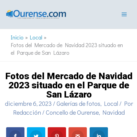
Ir
al
contenido
Inicio
Local
Fotos del Mercado de Navidad 2023 situado en
el Parque de San Lázaro
Fotos del Mercado de Navidad
2023 situado en el Parque de
San Lázaro
diciembre 6, 2023
/
Galerías de fotos
,
Local
/ Por
Redacción
/
Concello de Ourense
,
Navidad