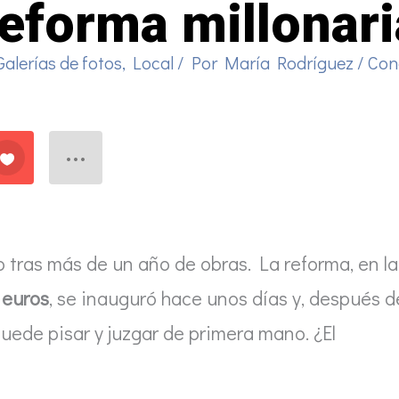
reforma millonari
Galerías de fotos
,
Local
/ Por
María Rodríguez
/
Con
o tras más de un año de obras. La reforma, en la
 euros
, se inauguró hace unos días y, después d
 puede pisar y juzgar de primera mano. ¿El