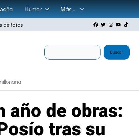
paña
Humor
Más …
s de fotos
Buscar
Buscar
illonaria
n año de obras:
Posío tras su