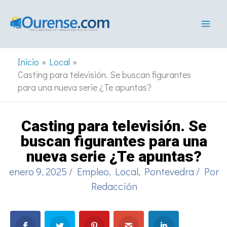
Ir
al
contenido
Inicio
Local
Casting para televisión. Se buscan figurantes
para una nueva serie ¿Te apuntas?
Casting para televisión. Se
buscan figurantes para una
nueva serie ¿Te apuntas?
enero 9, 2025
/
Empleo
,
Local
,
Pontevedra
/ Por
Redacción