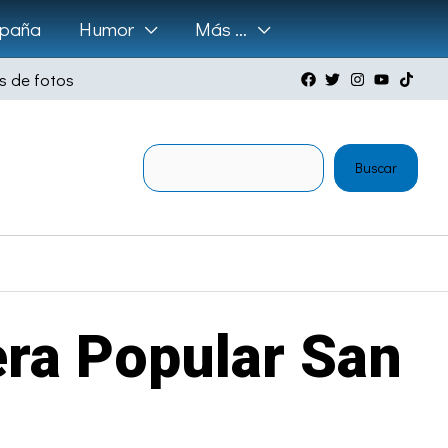
paña
Humor
Más …
s de fotos
Buscar
Buscar
era Popular San