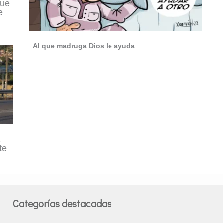
que
e
Al que madruga Dios le ayuda
a
te
Categorías destacadas