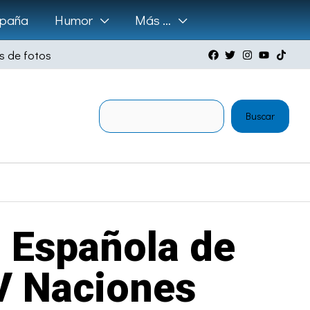
paña
Humor
Más …
s de fotos
Buscar
Buscar
n Española de
IV Naciones