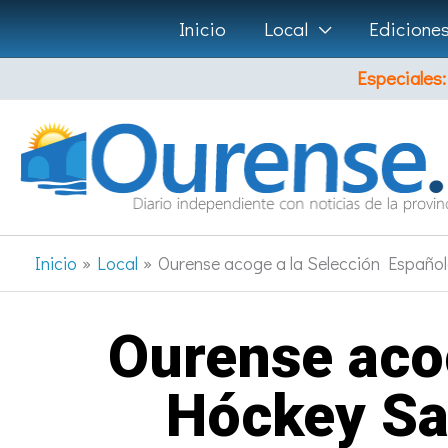
Ir
Inicio
Local
Edicione
al
Especiales:
contenido
Inicio
Local
Ourense acoge a la Selección Españo
Ourense acog
Hóckey Sal