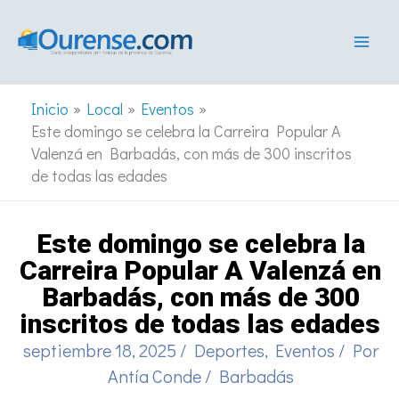
Ir
al
contenido
Inicio
Local
Eventos
Este domingo se celebra la Carreira Popular A
Valenzá en Barbadás, con más de 300 inscritos
de todas las edades
Este domingo se celebra la
Carreira Popular A Valenzá en
Barbadás, con más de 300
inscritos de todas las edades
septiembre 18, 2025
/
Deportes
,
Eventos
/ Por
Antía Conde
/
Barbadás