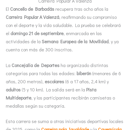
Carreira Popular A Valenzá
El
Concello de Barbadás
recupera tras ocho años la
Carreira Popular A Valenzá
, reafirmando su compromiso
con el deporte y la vida saludable. La prueba se celebrará
el
domingo 21 de septiembre
, enmarcada en las
actividades de la
Semana Europea de la Movilidad
, y ya
cuenta con más de 300 inscritos.
La
Concejalía de Deportes
ha organizado distintas
categorías para todas las edades:
biberón
(menores de 6
años, 200 metros),
escolares
(6 a 17 años, 2,4 km) y
adultos
(5 y 10 km). La salida será en la
Pista
Multideporte
, y los participantes recibirán camisetas o
medallas según su categoría.
Esta carrera se suma a otras iniciativas deportivas locales
de 2025, como la
Carreira pola Igualdade
y la
Cavernícola