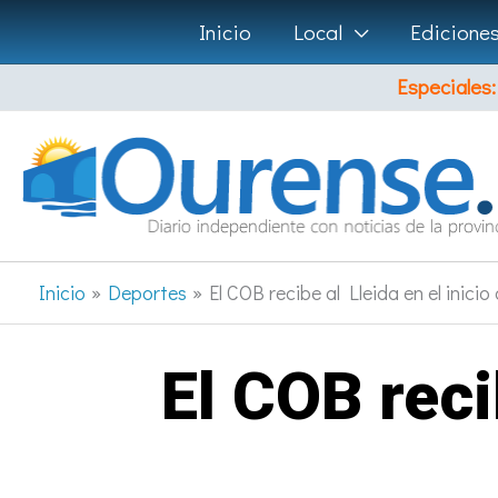
Ir
Inicio
Local
Edicione
al
Especiales:
contenido
Inicio
Deportes
El COB recibe al Lleida en el inici
El COB recib