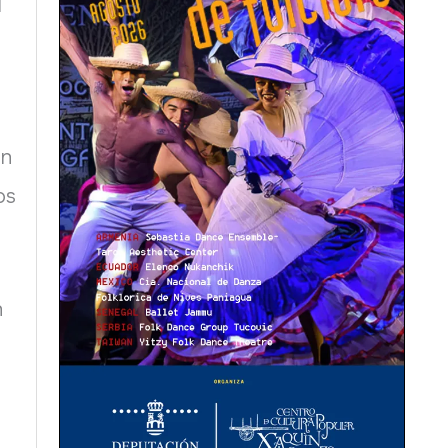
l
en
os
n