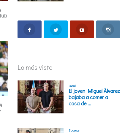
e
lub
Lo más visto
á
e