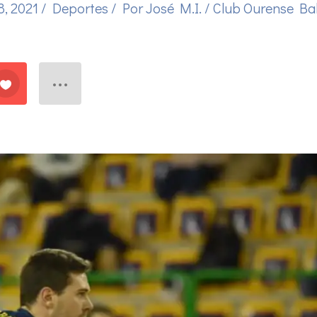
8, 2021
/
Deportes
/ Por
José M.I.
/
Club Ourense Ba