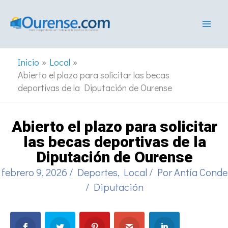
Ir
al
contenido
Inicio
Local
Abierto el plazo para solicitar las becas
deportivas de la Diputación de Ourense
Abierto el plazo para solicitar
las becas deportivas de la
Diputación de Ourense
febrero 9, 2026
/
Deportes
,
Local
/ Por
Antía Conde
/
Diputación