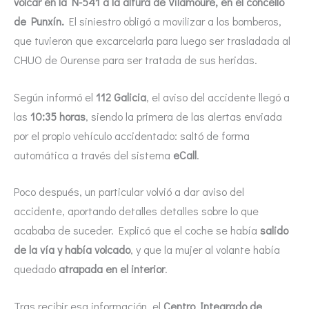
volcar en la N-541 a la altura de Vilamoure, en el concello
de Punxín.
El siniestro obligó a movilizar a los bomberos,
que tuvieron que excarcelarla para luego ser trasladada al
CHUO de Ourense para ser tratada de sus heridas.
Según informó el
112 Galicia
, el aviso del accidente llegó a
las
10:35 horas
, siendo la primera de las alertas enviada
por el propio vehículo accidentado: saltó de forma
automática a través del sistema
eCall
.
Poco después, un particular volvió a dar aviso del
accidente, aportando detalles detalles sobre lo que
acababa de suceder. Explicó que el coche se había
salido
de la vía y había volcado
, y que la mujer al volante había
quedado
atrapada en el interior
.
Tras recibir esa información, el
Centro Integrado de