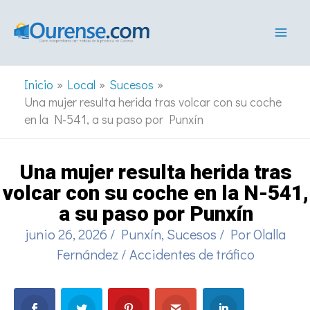
Ir
al
contenido
Inicio
Local
Sucesos
Una mujer resulta herida tras volcar con su coche
en la N-541, a su paso por Punxín
Una mujer resulta herida tras
volcar con su coche en la N-541,
a su paso por Punxín
junio 26, 2026
/
Punxín
,
Sucesos
/ Por
Olalla
Fernández
/
Accidentes de tráfico