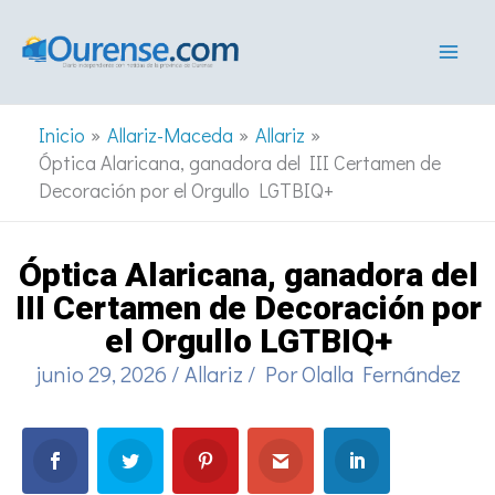
Ir
al
contenido
Inicio
Allariz-Maceda
Allariz
Óptica Alaricana, ganadora del III Certamen de
Decoración por el Orgullo LGTBIQ+
Óptica Alaricana, ganadora del
III Certamen de Decoración por
el Orgullo LGTBIQ+
junio 29, 2026
/
Allariz
/ Por
Olalla Fernández