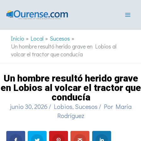
Ir
al
contenido
Inicio
Local
Sucesos
Un hombre resultó herido grave en Lobios al
volcar el tractor que conducía
Un hombre resultó herido grave
en Lobios al volcar el tractor que
conducía
junio 30, 2026
/
Lobios
,
Sucesos
/ Por
María
Rodríguez