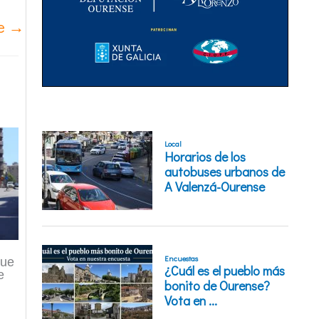
te
→
que
e