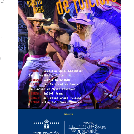
ue
.
l