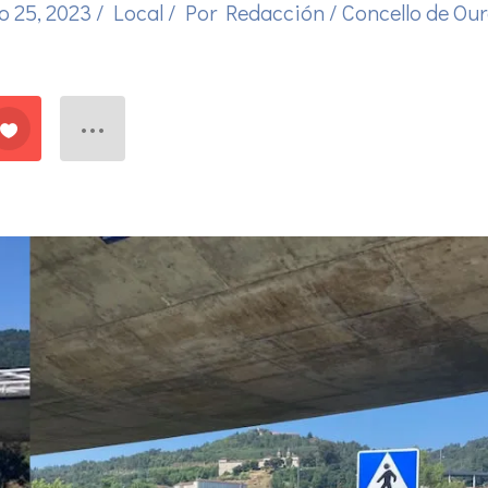
o 25, 2023
/
Local
/ Por
Redacción
/
Concello de Ou