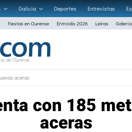
s
Galicia
Deportes
Entrevistas
Es
Fiestas en Ourense
Entroido 2026
Leiras
Galería
nuevas aceras
enta con 185 me
aceras