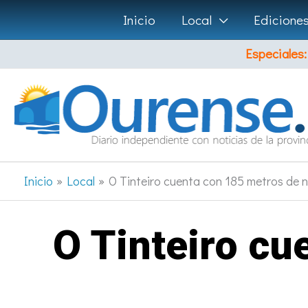
Ir
Inicio
Local
Edicione
al
Especiales:
contenido
Inicio
Local
O Tinteiro cuenta con 185 metros de 
O Tinteiro cu