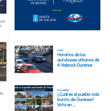
que
e
a
te