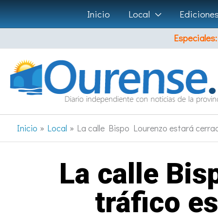
Ir
Inicio
Local
Edicione
al
Especiales:
contenido
Inicio
Local
La calle Bispo Lourenzo estará cerrad
La calle Bis
tráfico e