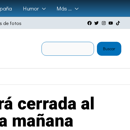
paña
Humor
Más …
s de fotos
Buscar
Buscar
rá cerrada al
 la mañana