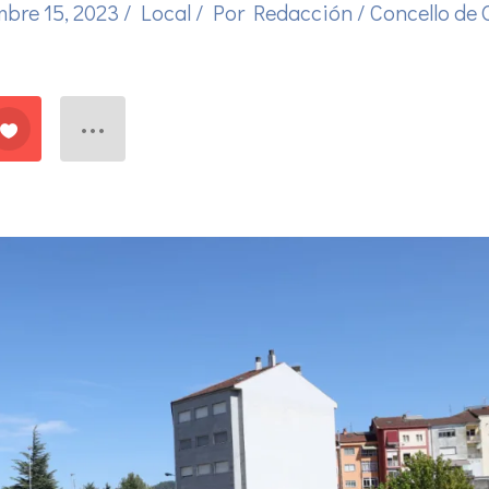
mbre 15, 2023
/
Local
/ Por
Redacción
/
Concello de 