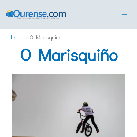
Ir
al
contenido
Inicio
O Marisquiño
O Marisquiño