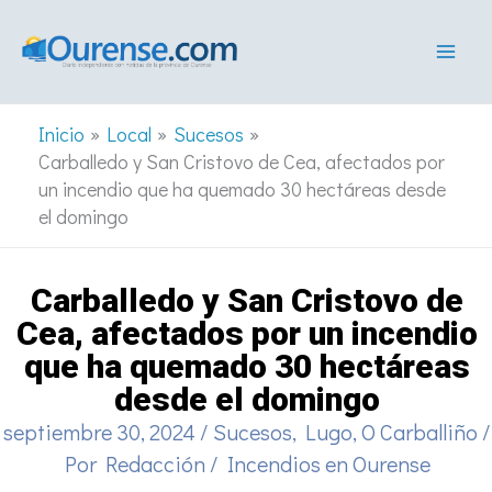
Ir
al
contenido
Inicio
Local
Sucesos
Carballedo y San Cristovo de Cea, afectados por
un incendio que ha quemado 30 hectáreas desde
el domingo
Carballedo y San Cristovo de
Cea, afectados por un incendio
que ha quemado 30 hectáreas
desde el domingo
septiembre 30, 2024
/
Sucesos
,
Lugo
,
O Carballiño
/
Por
Redacción
/
Incendios en Ourense