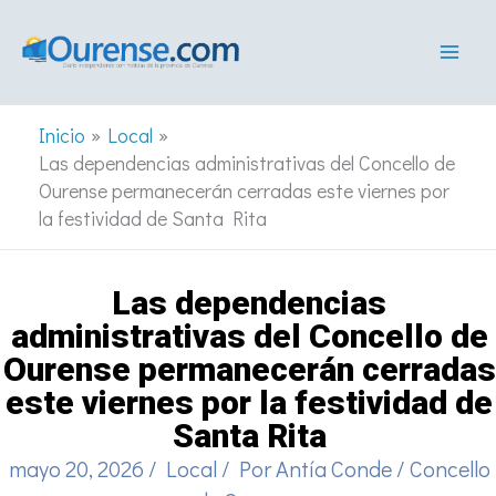
Ir
al
contenido
Inicio
Local
Las dependencias administrativas del Concello de
Ourense permanecerán cerradas este viernes por
la festividad de Santa Rita
Las dependencias
administrativas del Concello de
Ourense permanecerán cerradas
este viernes por la festividad de
Santa Rita
mayo 20, 2026
/
Local
/ Por
Antía Conde
/
Concello