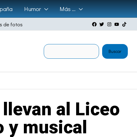
paña
Humor
Más …
s de fotos
Buscar
Buscar
llevan al Liceo
o y musical