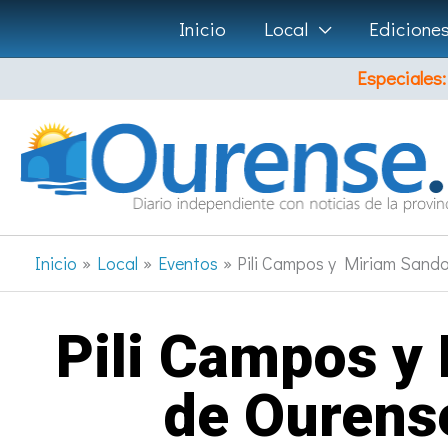
Ir
Inicio
Local
Edicione
al
Especiales:
contenido
Inicio
Local
Eventos
Pili Campos y Miriam Sandov
Pili Campos y 
de Ourense