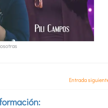
osotras
Entrada siguien
formación: