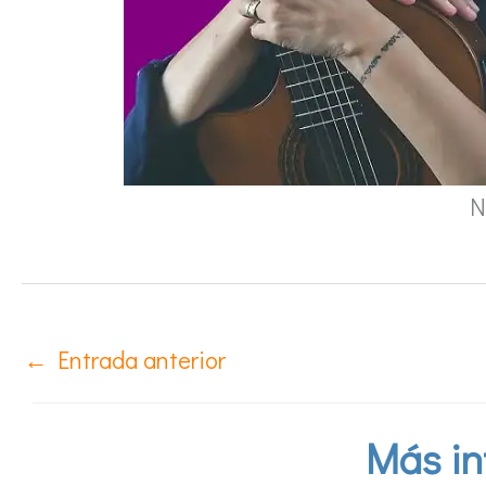
N
←
Entrada anterior
Más in